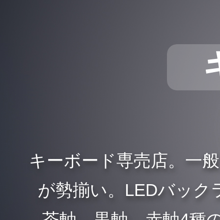
キーボード専売店。一
が勢揃い。LEDバックラ
、茶軸、黒軸、赤軸4種