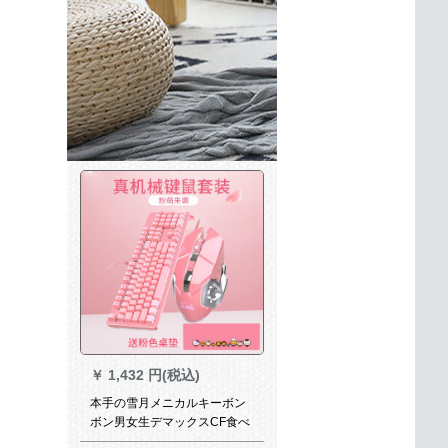
￥
1,432 円(税込)
本手の雪月メニカルキーボン
ボン男女生デマックスCF食べ
た鶏LOL青軸バール外微笑み