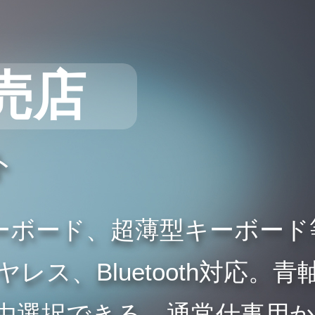
売店
ト
ーボード、超薄型キーボード
ス、Bluetooth対応。青
由選択できる。通常仕事用