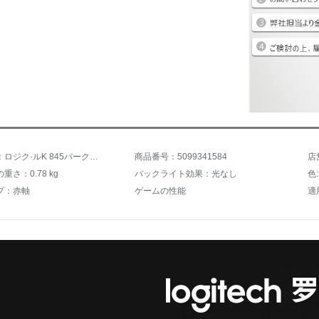
商品名称：ロジク·ルK 845バークレット·メニニカルキーボアド電競食鶏ゲームオフィス有線キーボードk 840/G 610レベルアップ版TTC赤軸
商品番号：5099341584
重さ：0.78 kg
バックライト効果：光なし
色
プ：赤軸
ゲームの性能
適