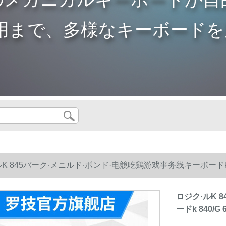
用まで、多様なキーボードを
K 845バーク·メニルド·ボンド·电競吃鶏游戏事务线キーボードk 8
ロジク·ルK 
ードk 840/G