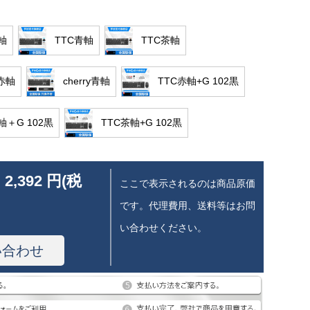
軸
TTC青軸
TTC茶軸
y赤軸
cherry青軸
TTC赤軸+G 102黒
軸＋G 102黒
TTC茶軸+G 102黒
 2,392 円(税
ここで表示されるのは商品原価
です。代理費用、送料等はお問
い合わせください。
い合わせ