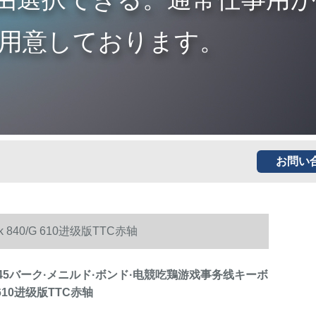
用意しております。
お問い
40/G 610进级版TTC赤轴
845バーク·メニルド·ボンド·电競吃鶏游戏事务线キーボ
 610进级版TTC赤轴