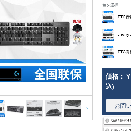
色を選択
TTC赤
cherr
TTC青
価格：
￥
込)
お問
>