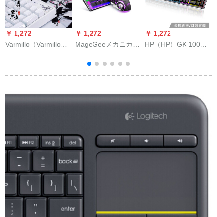
￥ 1,272
￥ 1,272
￥ 1,272
￥
Varmillo（Varmillo）
MageGeeメカニカル
HP（HP）GK 100
R
花弄影シリーズメカ
ストームセット真メ
104キーボードメルボ
レ
ニンボンド有線キー
カニルキーボンドマ
ムの黒い軸（ゲノム
b
ボードcherry軸体オ
ウスセットバークラ
オーフ）茶軸100
フィスプレゼントは
イトゲームデスクト
メカゲルボンバーが
ップパソコンノート
望ましいです。ド仏
キーマウスセット黒
系キーボードVarmillo
混光青軸
104鍵盤花弄影cherry
赤軸