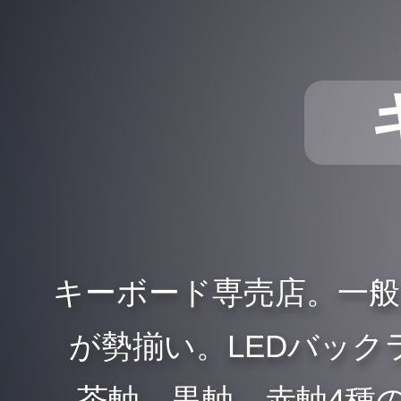
キーボード専売店。一
が勢揃い。LEDバックラ
、茶軸、黒軸、赤軸4種