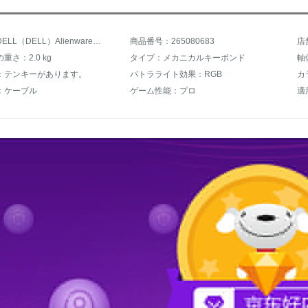
商品名：DELL（DELL）Alienwareメニニカルキーボンド有線RGBバーライトゲーム茶軸フルキー無沖マクロプログラミングチキンを食べます。競争マルチメディアキーボードAlienwareAW 768キーボード
商品番号：265080683
店
重さ：2.0 kg
タイプ：メカニカルキーボンド
軸
：テンキーがあります。
バトラライト効果：RGB
カ
：ケーブル
ゲーム性能：プロ
適