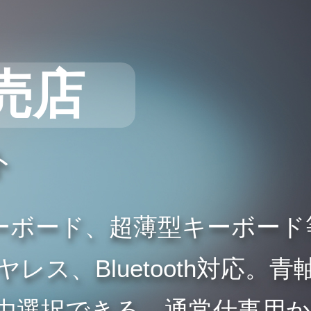
売店
ト
ーボード、超薄型キーボード
ス、Bluetooth対応。青
由選択できる。通常仕事用