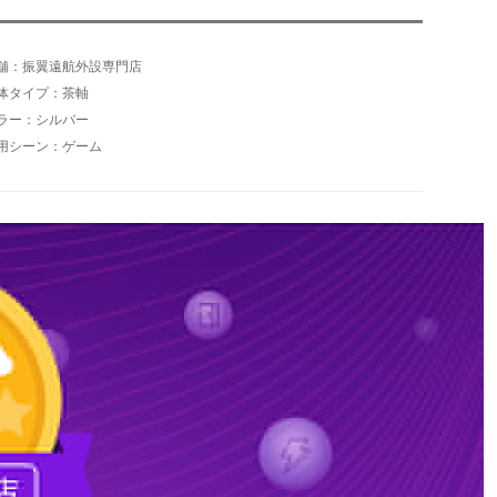
舗：振翼遠航外設専門店
体タイプ：茶軸
ラー：シルバー
用シーン：ゲーム