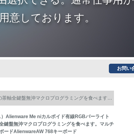
用意しております。
お問い
イトゲームの茶軸全鍵盤無沖マクロプログラミングを食べます。
L）Alienware Me niカルボイド有線RGBバーライト
全鍵盤無沖マクロプログラミングを食べます。マルチ
ドAlienwareAW 768キーボード