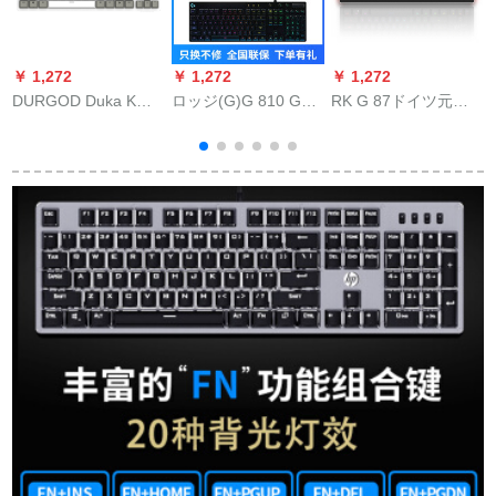
￥ 1,272
￥ 1,272
￥ 1,272
￥
DURGOD Duka K
ロッジ(G)G 810 G
RK G 87ドイツ元工
T
320/K 310 87/104キ
502 G 903ゲームムキ
場cherry軸体有
ーcherryCHERRY軸
セク+G 502マルボム
線/Bluetoothデュアル
プロゴルバークラト
を食べるという珍珍
RGB版フルカラカラ
メニルキーボンド
しいマウストの求生G
カラバータイプメカ
（ゲーミンゴ）
810キーボー+G 502
ルボロック茶軸
TAURUSK 320天然白
マウス+633アイアン
（光のし）CHERRY
茶軸