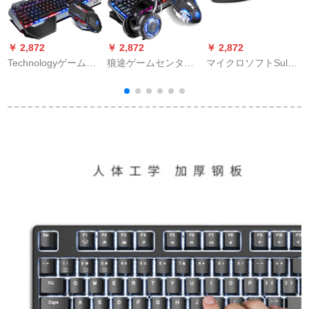
￥ 2,872
￥ 2,872
￥ 2,872
￥
Technologyゲームメ
狼途ゲームセンター
マイクロソフトSulpt
D
ニューメニューメニ
ミッキーボンドマウ
人体工学デスクトッ
ューメニューメニュ
スセットイヤホン3点
プセット
ーメニューメニュー
セットケーブル金属
メニューメニューメ
バークライト（機械
ニューメニューメニ
的手触りLED付キー
ューメニューメニュ
ボードノートパソコ
ーメニューメニュー
ンusbキーマウス家庭
メニューメニューメ
用オフィス外装チキ
ニューメニューメニ
ン）黒の虹光キーボ
ュー。混光キーボン
ード＋カスタムゲー
ド16种のラト効果+マ
ムマウス＋ゲームイ
ルクプログラミー黒
ヤホン
マウス+七色イヤホー
ン