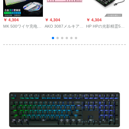
￥ 4,304
￥ 4,304
￥ 4,304
￥
MK 500ワイヤ充电キ
AKO 3087メルキアボ
HP HPの光影精霊500
リ
ーボンボンドットコ
ンドCherry CHERRY
キーボードは绝対に
7
ムLED付属机械的手
軸チキボンボンボン
生を求めて、鶏肉の
触り金属ゲームフィ
ドボンドゲームボン
赤轴メカルドRGB
ールドフィールドフ
ドボンドボンボンボ
LEDバークライトを
ィールドフィールド
ンボンボン绝绝地求
食べます。
フィールドフィール
生キーボード87人体
ド
工学ピンク黒軸