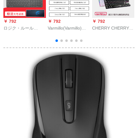
￥ 792
￥ 792
￥ 792
￥
ロジク・ルール
Varmillo(Varmillo)海
CHERRY CHERRYメ
L
（Logitech）
韵のテ-マの金静容量
ールボックスMX 8.0
Craft/Master無線マウ
の机械轴/CHERRY轴
RGBバーライトボン
スキーボンドド・ブ
のプログラマーはメ
ドでキッキーボンド
ルートゥース接続多
カニンがいいです。
を食べます。ゲーム
設備切替設計者専用
ムキーボンドノノー
キーボックス・ドク
トボンドボンド黒
ラフト・ワーキー・
RGB茶軸
ディープグレー