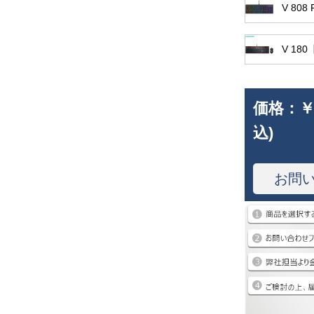
V 808
V 1
価格：
￥
込)
お問