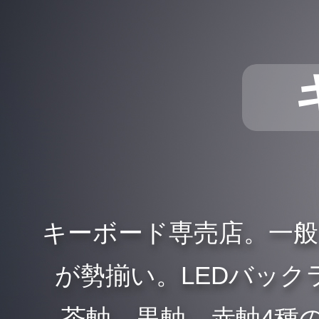
キーボード専売店。一
が勢揃い。LEDバックラ
、茶軸、黒軸、赤軸4種