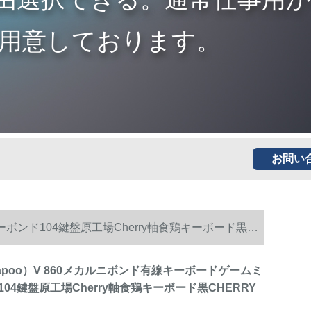
用意しております。
お問い
ボンド104鍵盤原工場Cherry軸食鶏キーボード黒
poo）V 860メカルニボンド有線キーボードゲームミ
04鍵盤原工場Cherry軸食鶏キーボード黒CHERRY