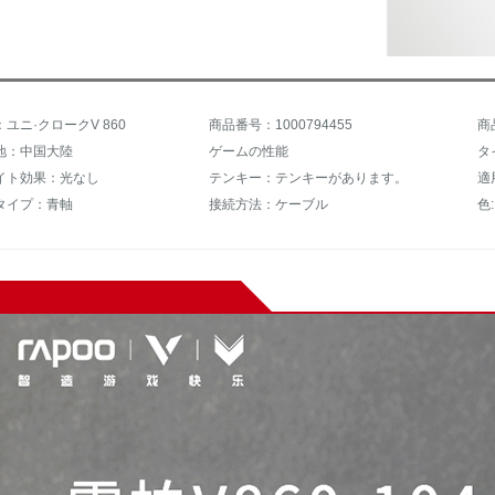
ユニ·クロークV 860
商品番号：1000794455
商
地：中国大陸
ゲームの性能
タ
イト効果：光なし
テンキー：テンキーがあります。
適
タイプ：青軸
接続方法：ケーブル
色