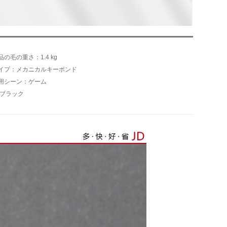
品の毛の重さ：1.4 kg
イプ：メカニカルキーボンド
用シーン：ゲーム
:ブラック