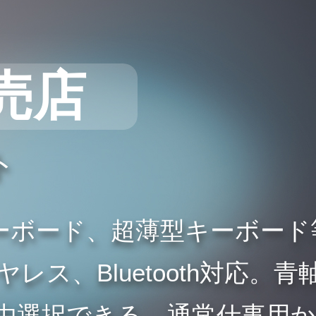
売店
ト
ーボード、超薄型キーボード
ス、Bluetooth対応。青
由選択できる。通常仕事用