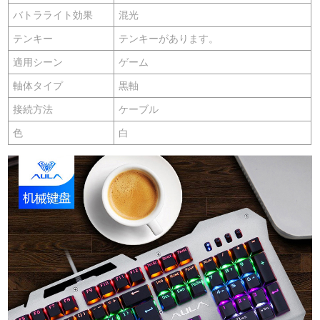
バトラライト効果
混光
テンキー
テンキーがあります。
適用シーン
ゲーム
軸体タイプ
黒軸
接続方法
ケーブル
色
白