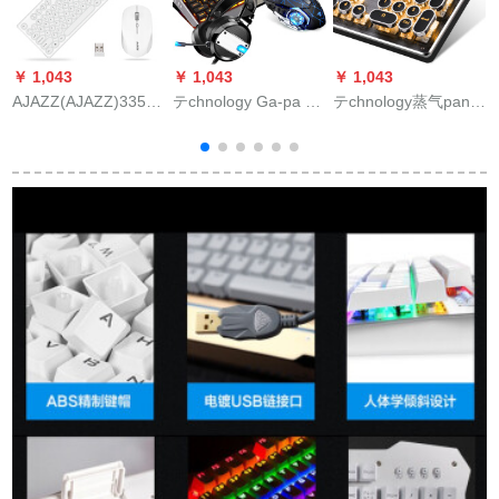
￥ 1,043
￥ 1,043
￥ 1,043
￥
AJAZZ(AJAZZ)335 i
テchnology Ga-pa so
テchnology蒸气pan
V
ミトーマのレトロな
con kafuジェームス
coro牧人メルタカル
円型パンキートアイ
ボタマン+イヤホーン
ボウスヘヘルヤホホ
ボリーのホワイトノ
3点セト
ンセパンパンパンパ
ートノート
ンパンパンパンパン
パンノノート3点セト
リング赤軸茶軸の外
に電競ゲームゲーム
を食べます。バタフ
ライ青軸104ボタ黄光
金属灰青軸-復古旗艦
版