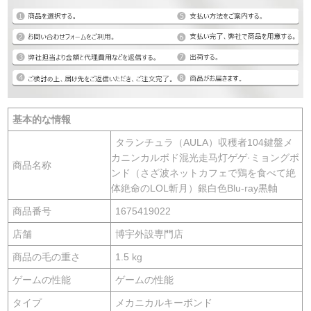
基本的な情報
タランチュラ（AULA）収穫者104鍵盤メ
カニンカルボド混光走马灯ゲゲ·ミョングボ
商品名称
ンド（さざ波ネットカフェで鶏を食べて絶
体絶命のLOL斬月）銀白色Blu-ray黒軸
商品番号
1675419022
店舗
博宇外設専門店
商品の毛の重さ
1.5 kg
ゲームの性能
ゲームの性能
タイプ
メカニカルキーボンド