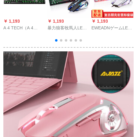
￥ 1,193
￥ 1,193
￥ 1,193
￥
A 4 TECH（A 4
暴力狼客牧馬人LED
EWEADNゲームLED
C
TECH）血手ゴンボル
付きゲームボックス
付き牧馬人当に機械
G
トB 770单光版
マウスセット有線浮
的な手触りのキーボ
R
遊機械手触りキーマ
ックスボックスボッ
ウスセットデスクト
クスボックスボック
ップパソコンノート
スボックスボックス
の外にUSBキーボー
ボックスボックスボ
ドGX 50の黒いレイ
ックスボックスボッ
ンボーキーボード+牧
クスの外にパンパン
馬人金属ベースマウ
のノートUSB接続し
スを接続します。
ます。キーボンドの
白いレンボンボン＋G
9マルコプログラミー
銀色マーズ