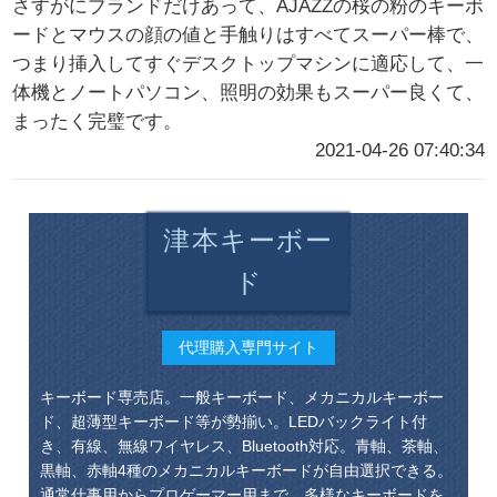
さすがにブランドだけあって、AJAZZの桜の粉のキーボ
ードとマウスの顔の値と手触りはすべてスーパー棒で、
つまり挿入してすぐデスクトップマシンに適応して、一
体機とノートパソコン、照明の効果もスーパー良くて、
まったく完璧です。
2021-04-26 07:40:34
津本キーボー
ド
代理購入専門サイト
キーボード専売店。一般キーボード、メカニカルキーボー
ド、超薄型キーボード等が勢揃い。LEDバックライト付
き、有線、無線ワイヤレス、Bluetooth対応。青軸、茶軸、
黒軸、赤軸4種のメカニカルキーボードが自由選択できる。
通常仕事用からプロゲーマー用まで、多様なキーボードを