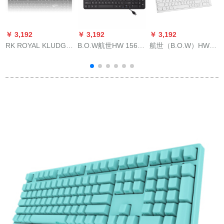
￥ 3,192
￥ 3,192
￥ 3,192
￥
RK ROYAL KLUDGE
B.O.W航世HW 156有
航世（B.O.W）HW
テ
920 Cモノクロ光メニ
線\ワヤンボンボンマ
193 C充電可能金属オ
s
ルド104キーボードド
イス超薄型サイレン
フイスワイヤスキー
イツ元工場chrry軸体
トチョコレ・バック
ボーノノートノート
コンピルラムTake-
ボーン
パソコン泛用キボン
ble Gamelol無沖黒青
ボドホワイトイト
軸