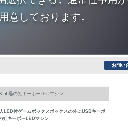
用意しております。
お問い
 50黒の虹キーボーLEDマシン
人LED付ゲームボックスボックスの外にUSBキーボ
黒の虹キーボーLEDマシン