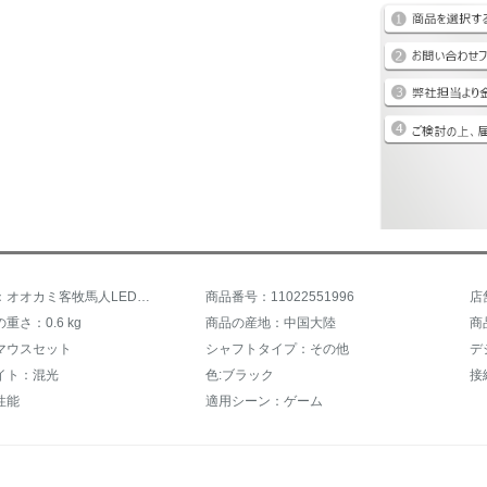
商品名称：オオカミ客牧馬人LED付きゲームミッドマウスセット有線浮遊機械手触りキーマウスセットデスクトップパソコンノートの外にUSBキーボードGX 50黒の虹キーボード+機械蛇マウス+N 2 LED付イヤホン
商品番号：11022551996
店
重さ：0.6 kg
商品の産地：中国大陸
商
マウスセット
シャフトタイプ：その他
デ
イト：混光
色:ブラック
接
性能
適用シーン：ゲーム