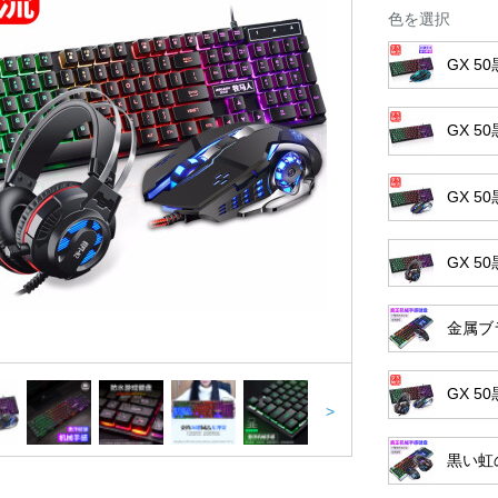
色を選択
GX 
GX 
GX 
GX 
金属ブ
GX 
>
黒い虹