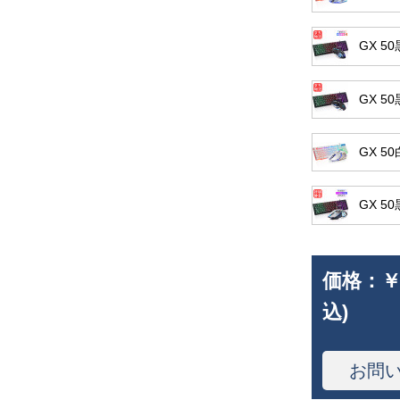
GX 
GX 
GX 
GX 
価格：
￥
込)
お問