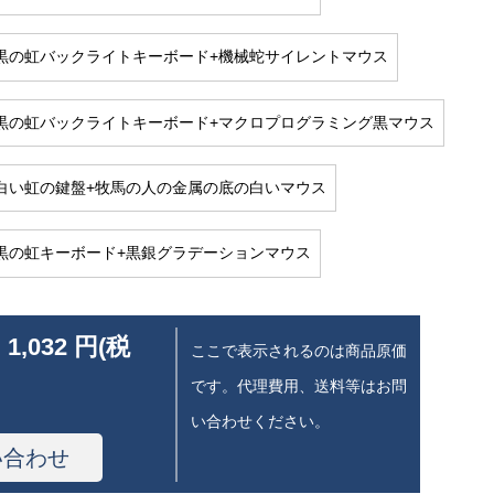
50黒の虹バックライトキーボード+機械蛇サイレントマウス
50黒の虹バックライトキーボード+マクロプログラミング黒マウス
50白い虹の鍵盤+牧馬の人の金属の底の白いマウス
50黒の虹キーボード+黒銀グラデーションマウス
 1,032 円(税
ここで表示されるのは商品原価
です。代理費用、送料等はお問
い合わせください。
い合わせ