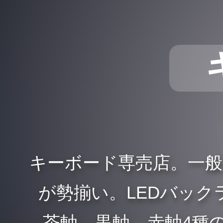
キーボード専売店。一
が勢揃い。LEDバックラ
、茶軸、黒軸、赤軸4種