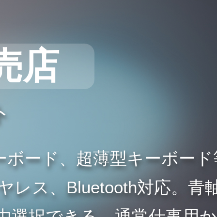
売店
ト
ーボード、超薄型キーボード
ス、Bluetooth対応。青
由選択できる。通常仕事用