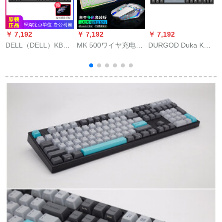
￥ 7,192
￥ 7,192
￥ 7,192
￥
DELL（DELL）KB
MK 500ワイヤ充电キ
DURGOD Duka K
E
216ケネル黒のUSBイ
ーボンボンドットコ
320/K 310 87/104キ
オンテーフス、ノト
ムLED付属机械的手
ーcherryCHERRY軸
ートパッドボンディ
触り金属ゲームフィ
プログラマーバーク
ングディングボック
ールドフィールドフ
ラトメット(ゲームキ
スボックスボックス
ィールドフィールド
ーボンド)TAURUSK
ボックスボックスボ
フィールドフィール
320深空灰(光
ックスボックスボッ
ド
な)CHERRY軸
クス216の一体機、家
庭用アフィスキー口
マルティメッティ