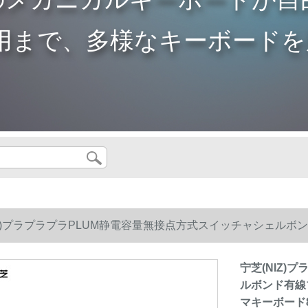
用まで、多様なキーボードを
IZ)プラプラプラPLUM静電容量無接点方式スイッチャシェル
ーボード87鍵盤フルキー35 gプログラム可能
宁芝(NIZ)
ルボンド有線
マキーボード