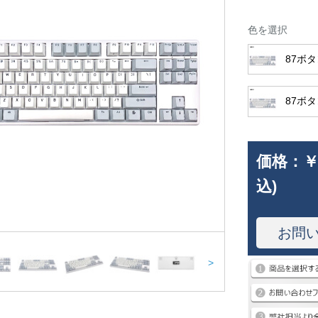
色を選択
87ボ
87ボ
価格：
￥
込)
お問
>