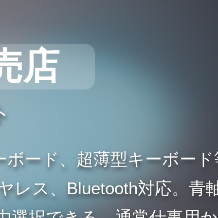
売店
ト
ーボード、超薄型キーボード
ス、Bluetooth対応。青
由選択できる。通常仕事用