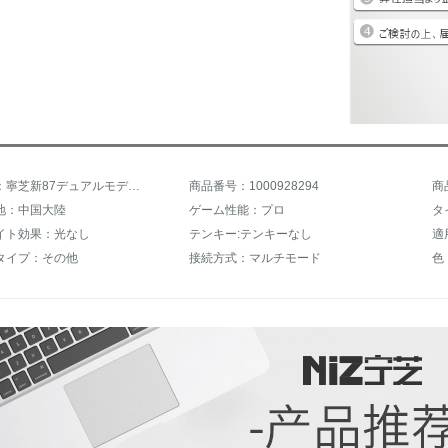
商品名称：寧芝新87デュアルモデルの白色の二色静電35 g
商品番号：1000928294
商
地：中国大陸
ゲーム性能：プロ
イト効果：光なし
テンキー:テンキーなし
適
タイプ：その他
接続方式：マルチモード
色