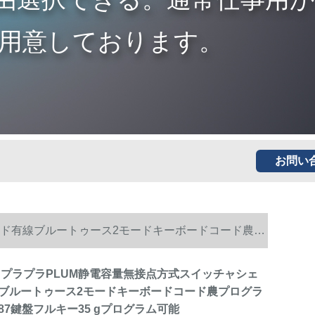
用意しております。
お問い
ボンド有線ブルートゥース2モードキーボードコード農プ
プラプラプラPLUM静電容量無接点方式スイッチャシェ
ブルートゥース2モードキーボードコード農プログラ
87鍵盤フルキー35 gプログラム可能