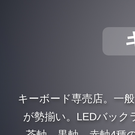
キーボード専売店。一
が勢揃い。LEDバックラ
、茶軸、黒軸、赤軸4種