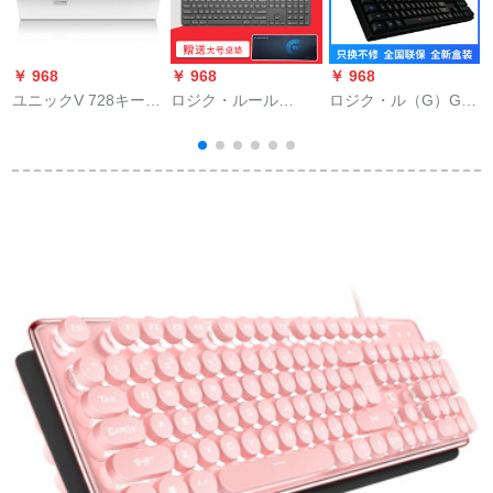
￥ 968
￥ 968
￥ 968
￥
ユニックV 728キー
ロジク・ルール
ロジク・ル（G）G
RGBフイルカラーバ
（Logitech）
810バークRGB机械
ライトゲムメニスカ
Craft/Master無線マウ
ゲームボックス・ボ
スボンボンボンド
スキーボンドド・ブ
ンドUSB竞技无沖ロ
は、チキンボンドの
ルートゥース接続多
グム绝地サバイバル
白い軸を食べます。
設備切替設計者専用
リーグジG 810メニル
キーボックス・ドク
ボンド
ラフト・ワーキー・
ディープグレー