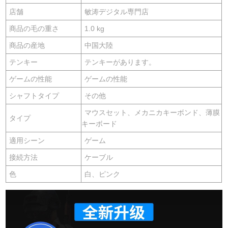
店舗
敏涛デジタル専門店
商品の毛の重さ
1.0 kg
商品の産地
中国大陸
テンキー
テンキーがあります。
ゲームの性能
ゲームの性能
シャフトタイプ
その他
マウスセット、メカニカキーボンド、薄膜
タイプ
キーボード
適用シーン
ゲーム
接続方法
ケーブル
色
白、ピンク