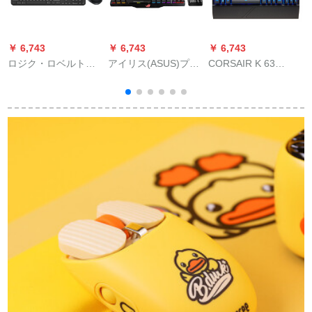
￥ 6,743
￥ 6,743
￥ 6,743
￥
ロジク・ロベルト
アイリス(ASUS)プレ
CORSAIR K 63
C
(Logitech)Craftワルキ
レヤ国Claymoreノ-ト
Wireless无线メルボ
8
ーボアテレンレンレ
pa so con用ケベル
ックス青色LEDバー
ンレンテトロロール
104キー/87キーパッ
クライト赤轴
(Logitech)とダブルモ
ドを食べることがで
ビルド接続マルチデ
きます。
バイス接続切替旗艦
キアクラフトボンド
+マスター2 sマイス