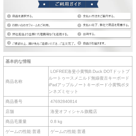
基本的な情報
LOFREE洛斐小黄鴨B.Duck DOTドットブ
ルートゥースメニルド無線復古キーボード
商品名称
iPadアップルノートキーボード小黄鴨ボタ
ンネズミセット
商品番号
47692840814
店舗
洛斐オフィシャル旗艦店
商品毛重量
0.8 kg
ゲームの性能:普通
ゲームの性能:普通