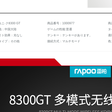
·ク8300 GT
商品番号：1000977
商
地：中国大陸
ゲームの性能:普通
イト効果：光なし
テンキー：テンキーがあります。
適
タイプ：その他
接続方式：マルチモード
色