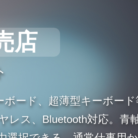
売店
ト
ーボード、超薄型キーボード
ス、Bluetooth対応。青
由選択できる。通常仕事用