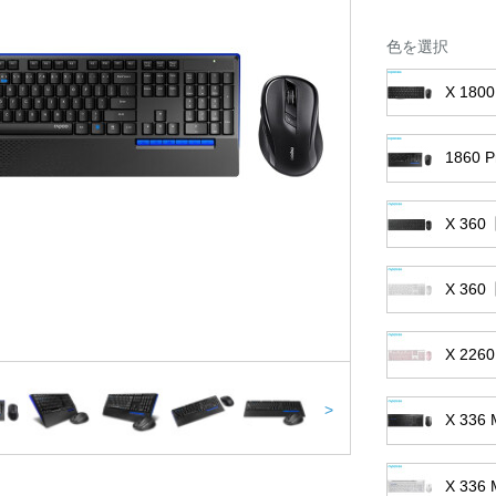
色を選択
X 18
186
X 3
X 3
X 2
>
X 3
X 3