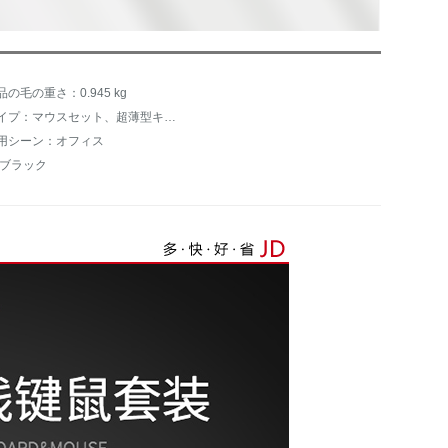
品の毛の重さ：0.945 kg
タイプ：マウスセット、超薄型キーボード
用シーン：オフィス
:ブラック