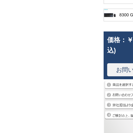
830
価格：
￥
込)
お問