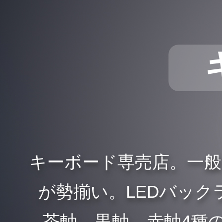
キーボード専売店。一
が勢揃い。LEDバックラ
、茶軸、黒軸、赤軸4種