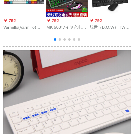
￥ 792
￥ 792
￥ 792
￥
Varmillo(Varmillo)パ
MK 500ワイヤ充电キ
航世（B.O.W）HW
A
ダンがチーンを食べ
ーボンボンドットコ
192 D金属静音充電ワ
て、復古CMYKシリ
ムLED付机械的手触
イヤスキーボアマウ
ズメニカルボワード
金属ゲームフィール
スト薄型携帯帯パソ
CHERRYcherry軸体
ドフィールドフィー
コンフス用無線キア
のオフスボア87 M復
ルドフィールドフィ
シーザー黒
古CMYK cherry茶軸
ールド