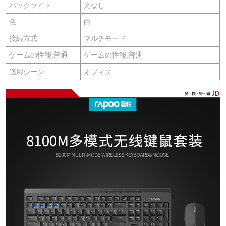
バックライト
光なし
色
白
接続方式
マルチモード
ゲームの性能:普通
ゲームの性能:普通
適用シーン
オフィス