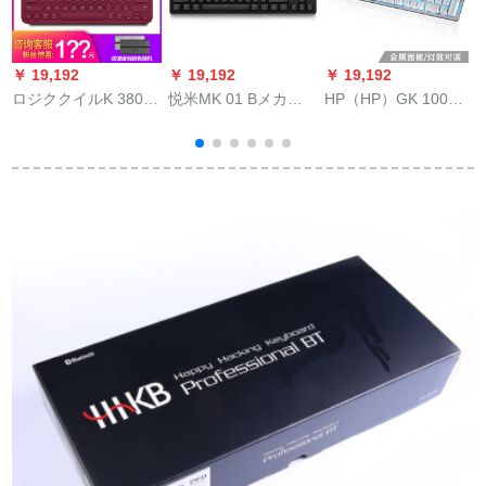
￥ 19,192
￥ 19,192
￥ 19,192
￥
ロジククイルK 380ワ
悦米MK 01 Bメカル
HP（HP）GK 100
B
イヤレストールベル
キアボンド小米エコ
104キーマンボンド黒
ト電話surfaceキーボ
チェイセンCHERRY
シャフト（アースブ
ンボンドiPad Mac
軸Cherry青軸ゲム青
ル）青軸
Contピルタルト無線
軸ゲム青軸ゲム青軸
バイドゥワイアレン
ゲムムムムムムミッ
キーボンドは絶対に
生で食べるチキンボ
ンド87キラー黒