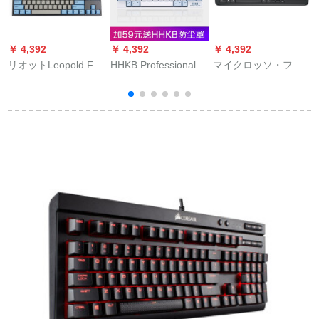
￥ 4,392
￥ 4,392
￥ 4,392
￥
リオットLeopold FC
HHKB Professional静
マイクロッソ・フト
750 R PD二色成型キ
電容量無接点方式ス
無線マルチメディア
ーパーシャフト87鍵
ッチコド農夫専用無
キーボードAll-i-n-
盤メカニンボンド青
線Bluetooth/有線USB
One Media Keyboard
刻印赤軸
拡張口日本原装入力
白色BT版無刻(bull to
to to-St-sta線ありり)